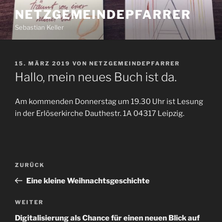
Zum
NETZGEMEINDEPFARRER
Inhalt
Sebastian Keller
springen
VERÖFFENTLICHT
15. MÄRZ 2019
VON
NETZGEMEINDEPFARRER
AM
Hallo, mein neues Buch ist da.
Am kommenden Donnerstag um 19.30 Uhr ist Lesung
in der Erlöserkirche Dauthestr. 1A 04317 Leipzig.
Beitragsnavigation
Vorheriger
ZURÜCK
Beitrag
Eine kleine Weihnachtsgeschichte
Nächster
WEITER
Beitrag
Digitalisierung als Chance für einen neuen Blick auf