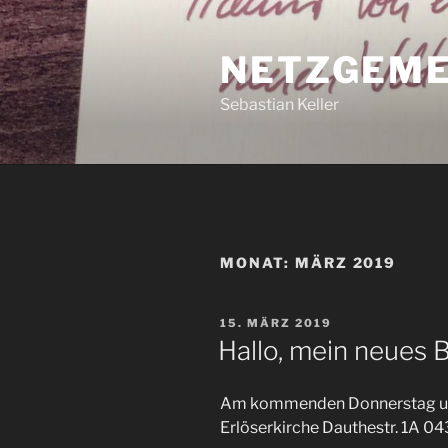
Zum
Inhalt
NETZGEME
springen
Sebastian Keller
MONAT:
MÄRZ 2019
VERÖFFENTLICHT
15. MÄRZ 2019
AM
Hallo, mein neues B
Am kommenden Donnerstag um 
Erlöserkirche Dauthestr. 1A 04