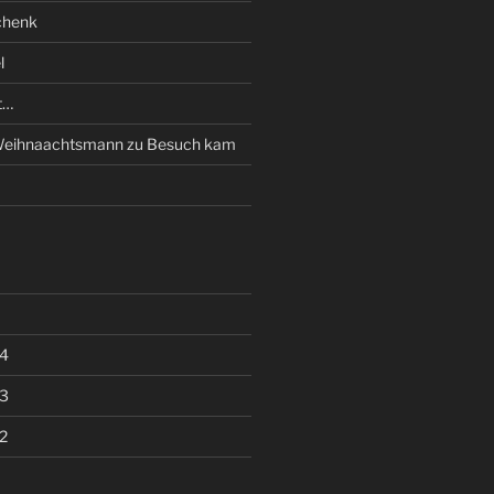
chenk
l
et…
 Weihnaachtsmann zu Besuch kam
4
3
2