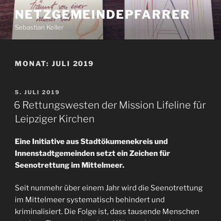
Zum
NETZGEMEINDEPFARRER
Inhalt
Sebastian Keller
springen
MONAT:
JULI 2019
VERÖFFENTLICHT
5. JULI 2019
AM
6 Rettungswesten der Mission Lifeline für
Leipziger Kirchen
Eine Initiative aus Stadtökumenekreis und
Innenstadtgemeinden setzt ein Zeichen für
Seenotrettung im Mittelmeer.
Seit nunmehr über einem Jahr wird die Seenotrettung
im Mittelmeer systematisch behindert und
kriminalisiert. Die Folge ist, dass tausende Menschen